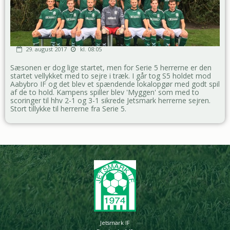
29. august 2017
kl. 08:05
Sæsonen er dog lige startet, men for Serie 5 herrerne er den
startet vellykket med to sejre i træk. I går tog S5 holdet mod
Aabybro IF og det blev et spændende lokalopgør med godt spil
af de to hold. Kampens spiller blev 'Myggen' som med to
scoringer til hhv 2-1 og 3-1 sikrede Jetsmark herrerne sejren.
Stort tillykke til herrerne fra Serie 5.
Jetsmark IF