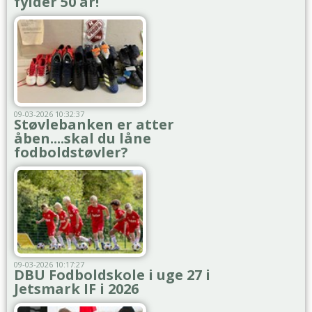
fylder 50 år!
09-03-2026 10:32:37
Støvlebanken er atter
åben....skal du låne
fodboldstøvler?
09-03-2026 10:17:27
DBU Fodboldskole i uge 27 i
Jetsmark IF i 2026