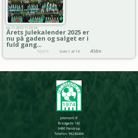
06-11-2025 11:25:34
Årets Julekalender 2025 er
nu på gaden og salget er i
fuld gang...
Nyere
Ældre
Side 1 af 19
Jetsmark IF
Bredgade 142
9490 Pandrup
Telefon: 98246464