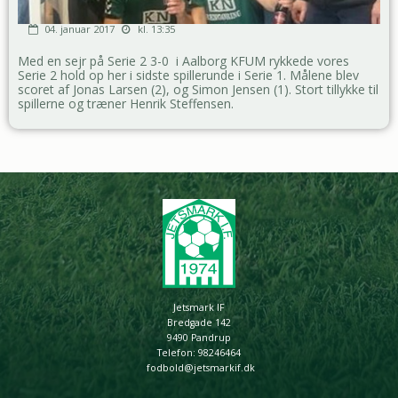
04. januar 2017
kl. 13:35
Med en sejr på Serie 2 3-0 i Aalborg KFUM rykkede vores
Serie 2 hold op her i sidste spillerunde i Serie 1. Målene blev
scoret af Jonas Larsen (2), og Simon Jensen (1). Stort tillykke til
spillerne og træner Henrik Steffensen.
Jetsmark IF
Bredgade 142
9490 Pandrup
Telefon: 98246464
fodbold@jetsmarkif.dk