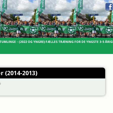
TUMLINGE - (2022 OG YNGRE) FÆLLES TRÆNING FOR DE YNGSTE 3-5 ÅRIG
r (2014-2013)
5