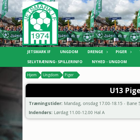
JETSMARK IF
UNGDOM
DRENGE
PIGER
SELVTRÆNING- SPILLERINFO
NYHED - UNGDOM
Hjem
Ungdom
Piger
U13 Pige
Træningstider:
Mandag, onsdag 17.00-18.15 - Bane 
Indendørs:
Lørdag 11.00-12.00 Hal A