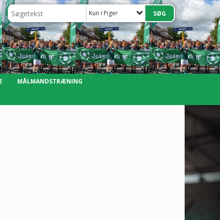
Kun i Piger
E
MÅLMANDSTRÆNING